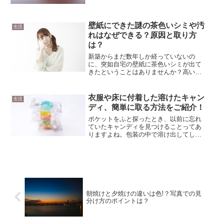
すのに厄介だと思いがちですよね。で
も、壁紙についたクレヨン汚れはちゃん
と落とせます。ぜひ試してみてください
壁紙にできた謎の茶色いシミや汚
ね。
生活
れはなぜできる？原因と取り方
は？
新築からまだ数年しか経っていないの
に、突如自宅の壁紙に茶色いシミが出て
きたということはありませんか？高いと
ころにもあって、心当たりがない。今回
はそんな目立つからこそ悩まされる茶色
いシミと、その対処法についてのお話を
衣服や床に付着した溶けたキャン
生活
させていただきます！
ディ、簡単に取る方法をご紹介！
ポケットをふと探ったとき、以前に忘れ
ていたキャンディを見つけることってあ
りますよね。包装の中で溶け出してしま
ったキャンディが、いつの間にか生地に
くっついているなんて経験はありません
か？ポケットに手を入れるたびに、その
固まったキャンディにうん...
朝焼けと夕焼けの違いは色!？写真での見
分け方のポイントは？