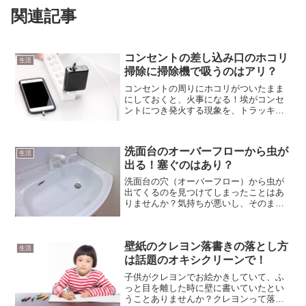
関連記事
コンセントの差し込み口のホコリ
生活
掃除に掃除機で吸うのはアリ？
コンセントの周りにホコリがついたまま
にしておくと、火事になる！埃がコンセ
ントにつき発火する現象を、トラッキン
グ火災といいます。差し込み口の埃掃除
には、掃除機の細いノズルであっという
間に取れますが、注意点もあります。
洗面台のオーバーフローから虫が
生活
出る！塞ぐのはあり？
洗面台の穴（オーバーフロー）から虫が
出てくるのを見つけてしまったことはあ
りませんか？気持ちが悪いし、そのまま
放置しておけば、一体どうなってしまう
のだろうと不安な気持ちにさせられてし
まいますよね？オーバーフローの構造と
壁紙のクレヨン落書きの落とし方
解決策をご紹介したいと思います。
生活
は話題のオキシクリーンで！
子供がクレヨンでお絵かきしていて、ふ
っと目を離した時に壁に書いていたとい
うことありませんか？クレヨンって落と